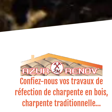
Confiez-nous vos travaux de
réfection de charpente en bois,
charpente traditionnelle…