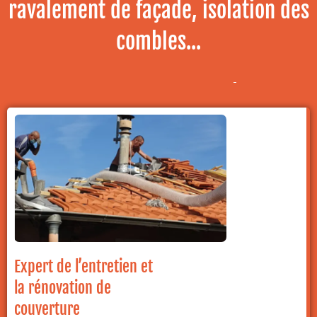
ravalement de façade, isolation des
combles...
Expert de l’entretien et
la rénovation de
couverture