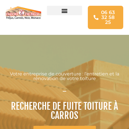
06 63
32 58
Charpente & faitage
Ravalement de façade
Isolation des combles
25
Votre entreprise de couverture : l’entretien et la
rénovation de votre toiture
RECHERCHE DE FUITE TOITURE À
CARROS