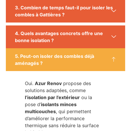
3. Combien de temps faut-il pour isoler les
combles à Gattières ?
4. Quels avantages concrets offre une
bonne isolation ?
5. Peut-on isoler des combles déjà
aménagés ?
Oui.
Azur Renov
propose des
solutions adaptées, comme
l’isolation par l’extérieur
ou la
pose d’
isolants minces
multicouches
, qui permettent
d’améliorer la performance
thermique sans réduire la surface