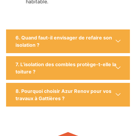
habitable.
6. Quand faut-il envisager de refaire son
isolation ?
7. L’isolation des combles protège-t-elle la
toiture ?
8. Pourquoi choisir Azur Renov pour vos
travaux à Gattières ?