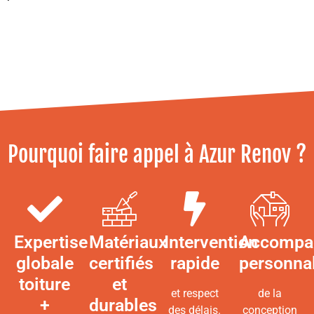
Pourquoi faire appel à Azur Renov ?
Expertise
Matériaux
Intervention
Accompa
globale
certifiés
rapide
personna
toiture
et
et respect
de la
+
durables
des délais.
conception