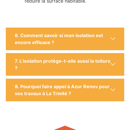
réduire la surface habitable.
6. Comment savoir si mon isolation est
encore efficace ?
7. L’isolation protège-t-elle aussi la toiture
?
8. Pourquoi faire appel à Azur Renov pour
vos travaux à La Trinité ?