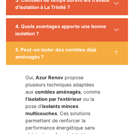
3. Combien de temps durent les travaux
d’isolation à La Trinité ?
4. Quels avantages apporte une bonne
isolation ?
5. Peut-on isoler des combles déjà
aménagés ?
Oui,
Azur Renov
propose
plusieurs techniques adaptées
aux
combles aménagés
, comme
l’isolation par l’extérieur
ou la
pose d’
isolants minces
multicouches
. Ces solutions
permettent de renforcer la
performance énergétique sans