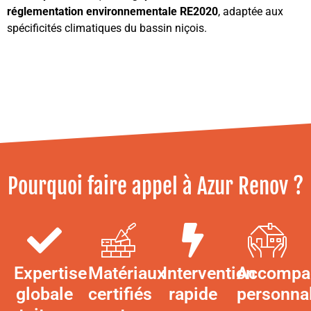
réglementation environnementale RE2020
, adaptée aux
spécificités climatiques du bassin niçois.
Pourquoi faire appel à Azur Renov ?
Expertise
Matériaux
Intervention
Accompa
globale
certifiés
rapide
personna