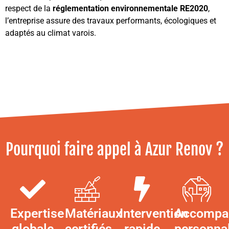
respect de la
réglementation environnementale RE2020
,
l’entreprise assure des travaux performants, écologiques et
adaptés au climat varois.
Pourquoi faire appel à Azur Renov ?
Expertise
Matériaux
Intervention
Accompa
globale
certifiés
rapide
personna