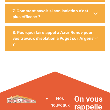
7. Comment savoir si son isolation n’est
plus efficace ?
8. Pourquoi faire appel à Azur Renov pour
vos travaux d’isolation à Puget sur Argens
?
On vous
Nos
rappelle
nouveaux