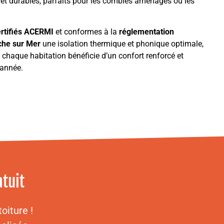
s et durables, parfaits pour les combles aménagés ou les
ertifiés ACERMI
et conformes à la
réglementation
nche sur Mer
une isolation thermique et phonique optimale,
 chaque habitation bénéficie d’un confort renforcé et
’année.
tuit
oiture !