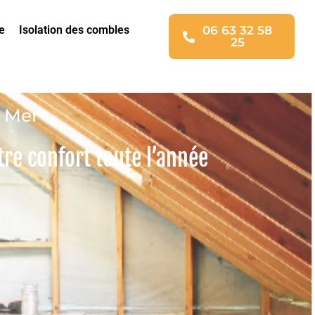
e
Isolation des combles
06 63 32 58
25
r Mer
re confort toute l’année