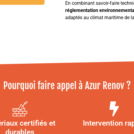
En combinant savoir-faire techni
réglementation environnement
adaptés au climat maritime de la
Pourquoi faire appel à Azur Renov ?
riaux certifiés et
Intervention ra
durables