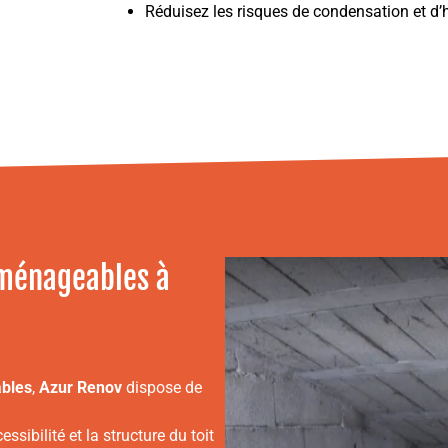
Réduisez les risques de condensation et d’
aménageables à
bles
,
Azur Renov
dispose de
ssibilité et la structure du toit