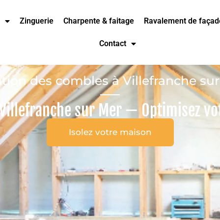
Zinguerie
Charpente & faitage
Ravalement de façad
Contact
ation des combles à Villefranche su
 Villefranche sur Mer — Optimisez vot
Isolez votre maison