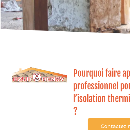
Pourquoi faire ap
professionnel pou
l’isolation ther
?
Contactez n