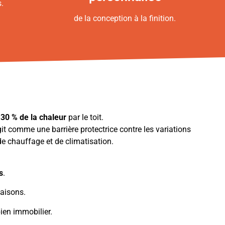
s.
de la conception à la finition.
à
30 % de la chaleur
par le toit.
it comme une barrière protectrice contre les variations
e chauffage et de climatisation.
s
.
aisons.
ien immobilier.