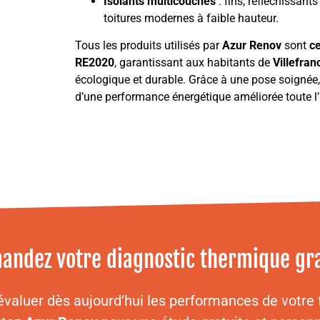
Isolants multicouches
: fins, réfléchissant
toitures modernes à faible hauteur.
Tous les produits utilisés par
Azur Renov
sont
c
RE2020
, garantissant aux habitants de
Villefra
écologique et durable. Grâce à une pose soignée,
d’une performance énergétique améliorée toute l
andez votre diagnostic thermique gra
évaluer dès aujourd’hui les performances de votre t