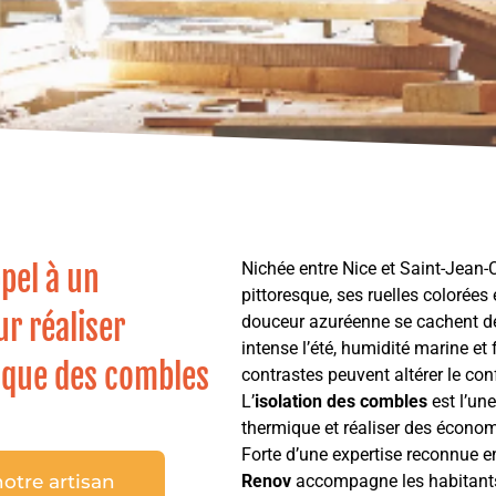
Nichée entre Nice et Saint-Jean-
pel à un
pittoresque, ses ruelles colorées
r réaliser
douceur azuréenne se cachent de
intense l’été, humidité marine et
mique des combles
contrastes peuvent altérer le con
L’
isolation des combles
est l’une
thermique et réaliser des économ
Forte d’une expertise reconnue 
otre artisan
Renov
accompagne les habitant